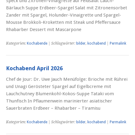
Speck und Zitronen-Vinaigrette auf Feldsalat Lauch-
Bärlauch Suppe Erdbeer-Spargel Salat mit Zitronensorbet
Zander mit Spargel, Holunder-Vinaigrette und Spargel-
Mousse Brokkoli-Kroketten mit Steak und Pfeffersauce
Rhabarber Dessert mit Mascarpone
Kategorien:
Kochabende
| Schlagwörter:
bilder
,
kochabend
|
Permalink
Kochabend April 2026
Chef de Jour: Dr. Uwe Jauch Menüfolge: Brioche mit Rührei
und Unagi Gerösteter Spargel auf Eigelbcreme mit
Lauchchutney Blumenkohl-Kokos-Suppe Tataki vom
Thunfisch In Pflaumenwein marinierter asiatischer
Sauerbraten Erdbeer – Rhabarber – Tiramisu
Kategorien:
Kochabende
| Schlagwörter:
bilder
,
kochabend
|
Permalink